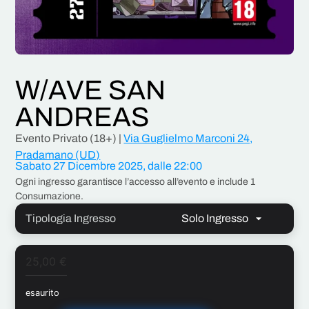
W/AVE SAN
ANDREAS
Evento Privato (18+) |
Via Guglielmo Marconi 24,
Pradamano (UD)
Sabato 27 Dicembre 2025, dalle 22:00
Ogni ingresso garantisce l’
accesso all’evento
e include
1
Consumazione
.
Tipologia Ingresso
25,00
€
esaurito