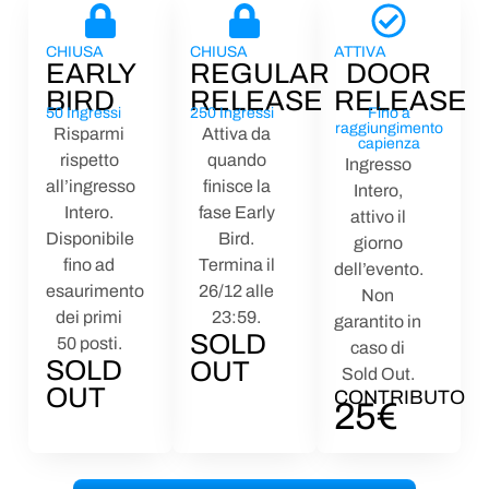
CHIUSA
CHIUSA
ATTIVA
EARLY
REGULAR
DOOR
BIRD
RELEASE
RELEASE
50 Ingressi
250 Ingressi
Fino a
raggiungimento
Risparmi
Attiva da
capienza
rispetto
quando
Ingresso
all’ingresso
finisce la
Intero,
Intero.
fase Early
attivo il
Disponibile
Bird.
giorno
fino ad
Termina il
dell’evento.
esaurimento
26/12 alle
Non
dei primi
23:59.
garantito in
SOLD
50 posti.
caso di
SOLD
OUT
Sold Out.
OUT
CONTRIBUTO
25€